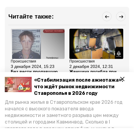
Читайте также:
Происшествия
Происшествия
Об
3 декабря 2024, 15:23
2 декабря 2024, 12:31
20
Без вести пропавшую
Женщина погибла при
Гл
женщину разыскивают в
пожаре в станице
ок
«Стабилизация после ажиотажа»:
Предгорном округе
Предгорного округа
эн
пр
что ждёт рынок недвижимости
Ставрополья в 2026 году
Все новости
Для рынка жилья в Ставропольском крае 2026 год
начался с высокого показателя ввода
недвижимости и заметного разрыва цен между
предгорный округ
ставропольский край
столицей и городами Кавминвод. Сколько в I
квартале года в среднем стоит 1 кв. м жилья в
дтп с пострадавшим