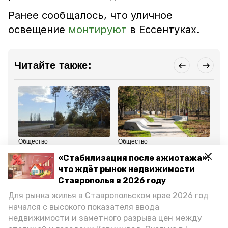
Ранее сообщалось, что уличное
освещение
монтируют
в Ессентуках.
Читайте также:
Общество
Общество
Об
10 ноября 2024, 11:44
30 октября 2024, 15:26
14
«Стабилизация после ажиотажа»:
Завершён ремонт дорог
Благоустройство сквера
Гу
в двух посёлках
«Молодёжный»
Ст
что ждёт рынок недвижимости
Ставрополья
заканчивается на
о 
Ставрополья в 2026 году
Ставрополье
се
ре
Для рынка жилья в Ставропольском крае 2026 год
начался с высокого показателя ввода
Все новости
недвижимости и заметного разрыва цен между