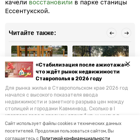
качели
восстановили
в парке станицы
Ессентукской.
Читайте также:
«Стабилизация после ажиотажа»:
что ждёт рынок недвижимости
Ставрополья в 2026 году
Общество
Общество
Об
6 августа 2024, 09:23
6 августа 2024, 09:04
15
Для рынка жилья в Ставропольском крае 2026 год
Сломанные площадки в
Спортплощадки, детские
Но
начался с высокого показателя ввода
парке отдыха
домики и зона
бу
Ессентукской
буккроссинга: чем
ус
недвижимости и заметного разрыва цен между
ремонтируют по мере
привлекает парк
Пр
столицей и городами Кавминвод. Сколько в I
поломки
станицы Ессентукской
квартале года в среднем стоит 1 кв. м жилья в
городах и округах региона, как изменился спрос на
Все новости
Сайт использует файлы cookies и технических данных
первичку и вторичку, какова себестоимость
посетителей.
Продолжая пользоваться сайтом, Вы
стройки собственного жилья в этом году и какие
соглашаетесь с
Политикой конфиденциальности