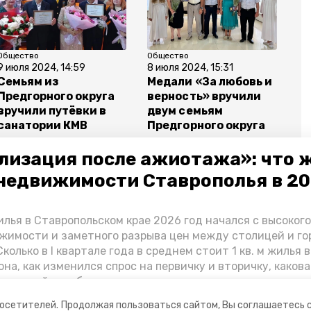
Общество
Общество
9 июля 2024, 14:59
8 июля 2024, 15:31
Семьям из
Медали «За любовь и
Предгорного округа
верность» вручили
вручили путёвки в
двум семьям
санатории КМВ
Предгорного округа
лизация после ажиотажа»: что 
недвижимости Ставрополья в 2
лья в Ставропольском крае 2026 год начался с высоког
льский край
национальный проект
минобр ск
жимости и заметного разрыва цен между столицей и г
колько в I квартале года в среднем стоит 1 кв. м жилья в
она, как изменился спрос на первичку и вторичку, какова
ь стройки собственного жилья в этом году и какие про
вадратных метров дают эксперты, выясняла корреспон
посетителей.
Продолжая пользоваться сайтом, Вы соглашаетесь 