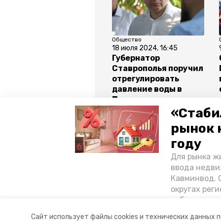
Общество
18 июля 2024, 16:45
Губернатор
Ставрополья поручил
отрегулировать
давление воды в
Предгорье
«Стаби
рынок 
Все новости
году
Для рынка жи
предгорный округ
ставропо
ввода недви
Кавминвод. С
губернатор владимир владимиров
округах реги
себестоимост
стоимости к
Авторы:
Андрей Никандров
Сайт использует файлы cookies и технических данных 