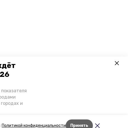
ждёт
026
о показателя
ородами
 городах и
гнозы о
дент
Лента новостей
с
Политикой конфиденциальности
Принять