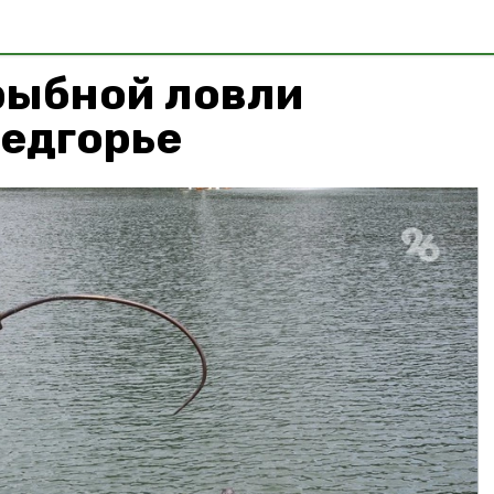
рыбной ловли
редгорье