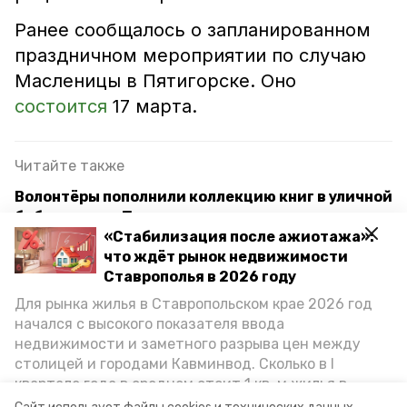
Ранее сообщалось о запланированном
праздничном мероприятии по случаю
Масленицы в Пятигорске. Оно
состоится
17 марта.
Читайте также
Волонтёры пополнили коллекцию книг в уличной
библиотеке в Предгорье
«Стабилизация после ажиотажа»:
Два шкафа для обмена книгами установили в
что ждёт рынок недвижимости
населённых пунктах Предгорья
Ставрополья в 2026 году
Для рынка жилья в Ставропольском крае 2026 год
Студотряды Ставрополья помогли детям войны
начался с высокого показателя ввода
из Предгорного округа
недвижимости и заметного разрыва цен между
столицей и городами Кавминвод. Сколько в I
квартале года в среднем стоит 1 кв. м жилья в
масленица
предгорный округ
городах и округах региона, как изменился спрос на