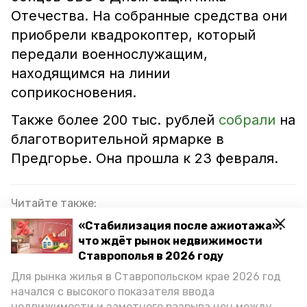
Отечества. На собранные средства они
приобрели квадрокоптер, который
передали военнослужащим,
находящимся на линии
соприкосновения.
Также более 200 тыс. рублей
собрали
на
благотворительной ярмарке в
Предгорье. Она прошла к 23 февраля.
Читайте также:
«Стабилизация после ажиотажа»:
Бойцам СВО собрали 200 тысяч рублей на
что ждёт рынок недвижимости
благотворительной ярмарке в Предгорье
Ставрополья в 2026 году
Глава Предгорья встретился с земляками-
Для рынка жилья в Ставропольском крае 2026 год
бойцами СВО
начался с высокого показателя ввода
недвижимости и заметного разрыва цен между