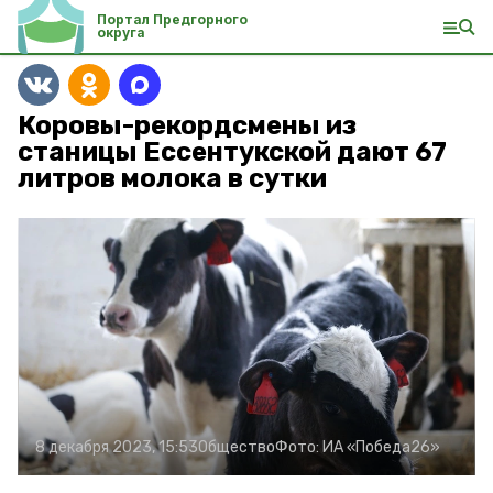
Портал Предгорного
округа
Коровы-рекордсмены из
станицы Ессентукской дают 67
литров молока в сутки
8 декабря 2023, 15:53
Общество
Фото:
ИА «Победа26»