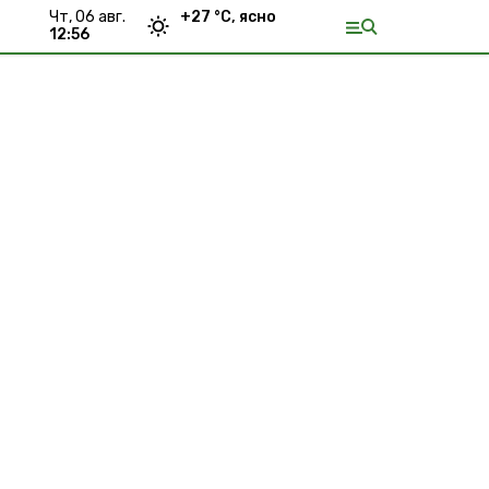
чт, 06 авг.
+
27
°С,
ясно
12:56