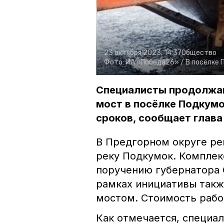
23 октября 2023, 14:37
Общество
Фото:
ИА «Победа26» /
В посёлке
Специалисты продолжаю
мост в посёлке Подкумо
сроков, сообщает глава
В Предгорном округе р
реку Подкумок. Комплек
поручению губернатора 
рамках инициативы такж
мостом. Стоимость рабо
Как отмечается, специа