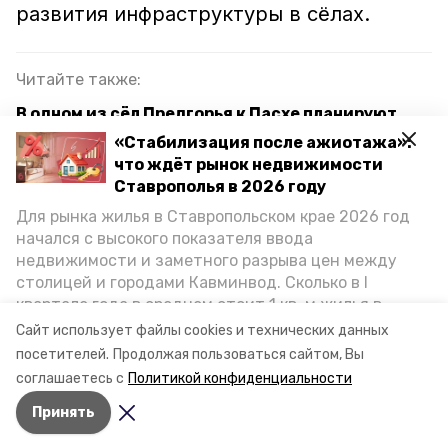
развития инфраструктуры в сёлах.
Читайте также:
В одном из сёл Предгорья к Пасхе планируют
обновить 350 метров забора на кладбище
«Стабилизация после ажиотажа»:
что ждёт рынок недвижимости
Новый пищеблок появится в школе одного из
Ставрополья в 2026 году
хуторов Предгорья
Для рынка жилья в Ставропольском крае 2026 год
начался с высокого показателя ввода
недвижимости и заметного разрыва цен между
благоустройство
столицей и городами Кавминвод. Сколько в I
квартале года в среднем стоит 1 кв. м жилья в
благоустройство территорий
голосование
городах и округах региона, как изменился спрос на
Сайт использует файлы cookies и технических данных
первичку и вторичку, какова себестоимость
посетителей.
Продолжая пользоваться сайтом, Вы
зоны отдыха
предгорный округ
стройки собственного жилья в этом году и какие
соглашаетесь с
Политикой конфиденциальности
прогнозы о стоимости квадратных метров дают
Принять
эксперты, выясняла корреспондент «Победы26».
Авторы:
Маргарита Сабитова