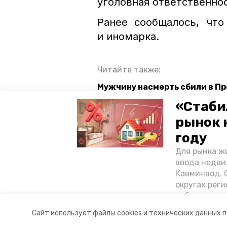
уголовная ответственнос
Ранее сообщалось, чт
и иномарка.
Читайте также:
Мужчину насмерть сбили в Пр
«Стаби
Прокуратура Предгорного окру
23 машин
рынок 
году
Из-за лобового столкновения
человека
Для рынка жи
ввода недви
Кавминвод. С
гибдд
ставрополье
п
округах реги
себестоимост
нетрезвое вождение
стоимости к
Сайт использует файлы cookies и технических данных 
«Победы26»