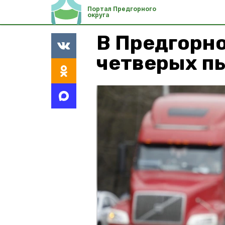
Портал Предгорного
округа
В Предгорно
четверых п