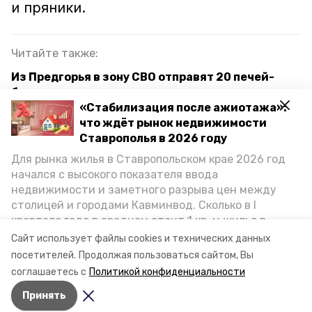
и пряники.
Читайте также:
Из Предгорья в зону СВО отправят 20 печей-
буржуек
«Стабилизация после ажиотажа»:
Пенсионеры из Предгорного округа свяжут 500
что ждёт рынок недвижимости
пар носков для участников СВО
Ставрополья в 2026 году
Для рынка жилья в Ставропольском крае 2026 год
Блины к Масленице отправят в зону СВО из
начался с высокого показателя ввода
Предгорья
недвижимости и заметного разрыва цен между
столицей и городами Кавминвод. Сколько в I
квартале года в среднем стоит 1 кв. м жилья в
предгорный округ
волонтёры
письма
городах и округах региона, как изменился спрос на
Сайт использует файлы cookies и технических данных
первичку и вторичку, какова себестоимость
посетителей.
Продолжая пользоваться сайтом, Вы
участники сво
23 февраля
стройки собственного жилья в этом году и какие
соглашаетесь с
Политикой конфиденциальности
прогнозы о стоимости квадратных метров дают
Принять
эксперты, выясняла корреспондент «Победы26».
Авторы:
Людмила Чифликлий