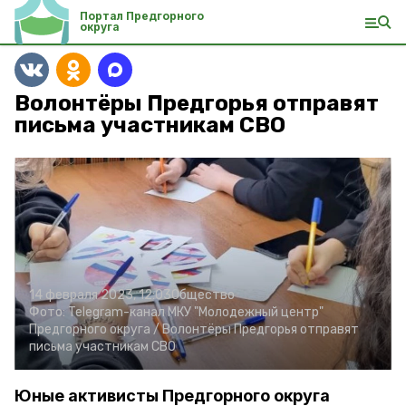
Портал Предгорного
округа
Волонтёры Предгорья отправят
письма участникам СВО
14 февраля 2023, 12:03
Общество
Фото:
Telegram-канал МКУ "Молодежный центр"
Предгорного округа /
Волонтёры Предгорья отправят
письма участникам СВО
Юные активисты Предгорного округа