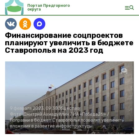
Портал Предгорного
округа
Финансирование соцпроектов
планируют увеличить в бюджете
Ставрополья на 2023 год
9 февраля 2023, 09:30
Общество
Фото:
Дмитрий Ахмадуллин /
ИА «Победа26» /
Поправки в бюджет Ставрополья позволят увеличить
вложения в развитие инфраструктуры