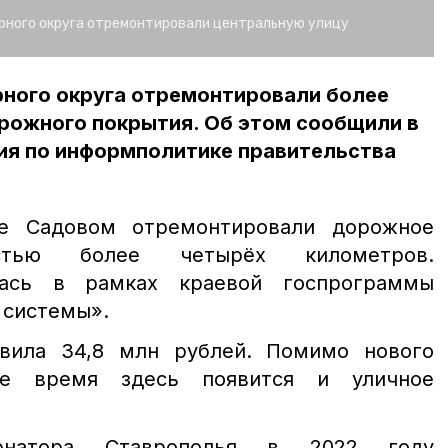
орного округа отремонтировали центральную улицу
рного округа отремонтировали более
рожного покрытия. Об этом сообщили в
ия по информполитике правительства
е Садовом отремонтировали дорожное
остью более четырёх километров.
лась в рамках краевой госпрограммы
 системы».
авила 34,8 млн рублей. Помимо нового
ее время здесь появится и уличное
рнатора Ставрополья в 2022 году