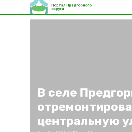
Портал Предгорного
округа
В селе Предгор
отремонтиров
центральную у