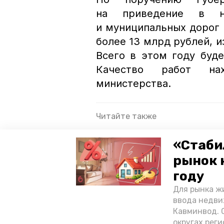
на приведение в но
и муниципальных дорог 
более 13 млрд рублей, и
Всего в этом году буд
Качество работ на
министерства.
Читайте также
В Предгорном округе проведу
«Стаби
По поручению губернатора Ст
рынок 
дорогу
году
Для рынка жи
поручение главы края
губер
ввода недви
Кавминвод. С
госпрограмма развитие транспор
округах реги