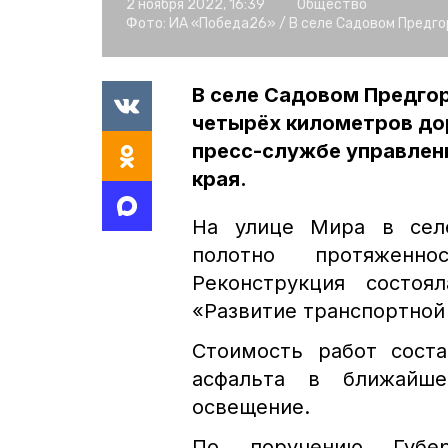
2 ноября 2022, 16:39
Общество
Фото:
ИА «Победа26» /
В селе Садовом Предг
В селе Садовом Предго
четырёх километров до
пресс-службе управлен
края.
На улице Мира в сел
полотно протяженн
Реконструкция состоя
«Развитие транспортной
Стоимость работ сост
асфальта в ближайш
освещение.
По поручению Губе