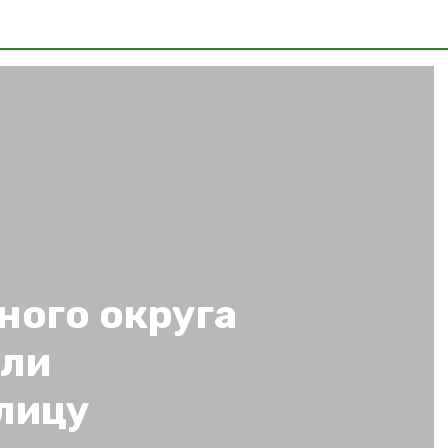
ного округа
али
лицу