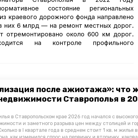
рмативное состояние региональных
из краевого дорожного фонда направлено
з них 6 млрд — на ремонт местных дорог.
ет отремонтировано около 600 км дорог.
ходится на контроле профильного
т капремонт школы
лизация после ажиотажа»: что 
аврополья в Предгорном округе реконструируют
недвижимости Ставрополья в 2
лья в Ставропольском крае 2026 год начался с высоког
натор владимир владимиров
ремонт дорог
жимости и заметного разрыва цен между столицей и г
колько в I квартале года в среднем стоит 1 кв. м жилья в
тной системы
центральная улица
она, как изменился спрос на первичку и вторичку, какова