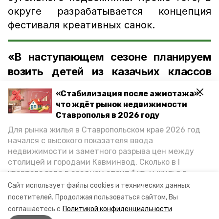
округе разрабатывается концепция
фестиваля креативных санок.
«В наступающем сезоне планируем
возить детей из казачьих классов
округа на гору Баран для обучения
«Стабилизация после ажиотажа»:
катанию на горных лыжах.
что ждёт рынок недвижимости
Договорённость с инструкторами уже
Ставрополья в 2026 году
есть»,
Для рынка жилья в Ставропольском крае 2026 год
начался с высокого показателя ввода
— добавил глава Предгорного округа
недвижимости и заметного разрыва цен между
столицей и городами Кавминвод. Сколько в I
Николай Бондаренко.
квартале года в среднем стоит 1 кв. м жилья в
городах и округах региона, как изменился спрос на
Сайт использует файлы cookies и технических данных
первичку и вторичку, какова себестоимость
гора баран
лыжный сезон
посетителей.
Продолжая пользоваться сайтом, Вы
стройки собственного жилья в этом году и какие
соглашаетесь с
Политикой конфиденциальности
прогнозы о стоимости квадратных метров дают
предгорный округ