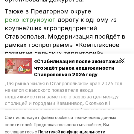
Также в Предгорном округе
реконструируют
дорогу к одному из
крупнейших агропредприятий
Ставрополья. Модернизация пройдёт в
рамках госпрограммы «Комплексное
развитие сельских территорий»,
которую курирует краевое
«Стабилизация после ажиотажа»:
что ждёт рынок недвижимости
министерство сельского хозяйства. На
Ставрополья в 2026 году
эти цели направили порядка 32
Для рынка жилья в Ставропольском крае 2026 год
миллионов рублей из
начался с высокого показателя ввода
консолидированного бюджета.
недвижимости и заметного разрыва цен между
столицей и городами Кавминвод. Сколько в I
квартале года в среднем стоит 1 кв. м жилья в
ставропольский край
предгорный округ
городах и округах региона, как изменился спрос на
Сайт использует файлы cookies и технических данных
первичку и вторичку, какова себестоимость
посетителей.
Продолжая пользоваться сайтом, Вы
пасха
дороги
стройки собственного жилья в этом году и какие
соглашаетесь с
Политикой конфиденциальности