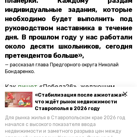
планерки. Каждому раздам
индивидуальные задания, которые
необходимо будет выполнить под
руководством наставника в течение
дня. В прошлом году у нас работали
около десяти школьников, сегодня
претендентов больше»,
рассказал глава Предгорного округа Николай
Бондаренко.
Как
пишет
«Победа26», желающим
нужно направить резюме на личную
«Стабилизация после ажиотажа»:
что ждёт рынок недвижимости
страницу главы во ВКонтакте. Николай
Ставрополья в 2026 году
Бондаренко ознакомится с
Для рынка жилья в Ставропольском крае 2026 год
претендентами и поставит резолюцию
начался с высокого показателя ввода
о «назначении на должность».
недвижимости и заметного разрыва цен между