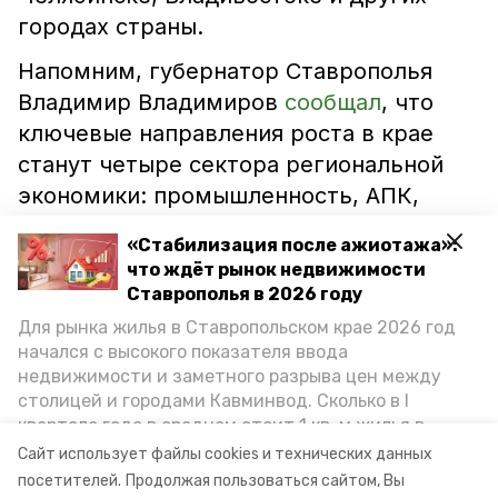
городах страны.
Напомним, губернатор Ставрополья
Владимир Владимиров
сообщал
, что
ключевые направления роста в крае
станут четыре сектора региональной
экономики: промышленность, АПК,
строительство и туризм. В регионе
«Стабилизация после ажиотажа»:
реализуют более 240 инвестиционных
что ждёт рынок недвижимости
проектов общей стоимостью 245
Ставрополья в 2026 году
миллиардов рублей.
Для рынка жилья в Ставропольском крае 2026 год
начался с высокого показателя ввода
недвижимости и заметного разрыва цен между
ставропольский край
предгорный округ
столицей и городами Кавминвод. Сколько в I
квартале года в среднем стоит 1 кв. м жилья в
николай бондаренко
фабрика
городах и округах региона, как изменился спрос на
Сайт использует файлы cookies и технических данных
первичку и вторичку, какова себестоимость
посетителей.
Продолжая пользоваться сайтом, Вы
производство
экономика