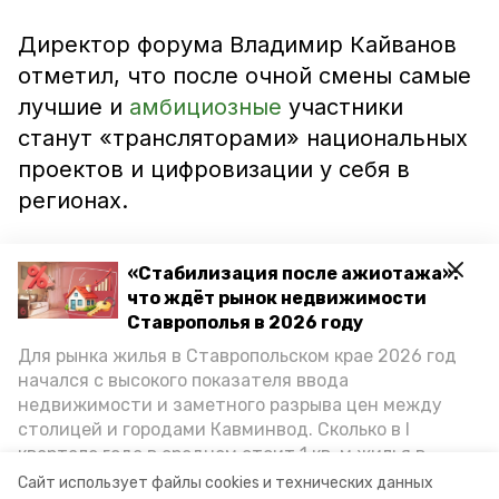
Директор форума Владимир Кайванов
отметил, что после очной смены самые
лучшие и
амбициозные
участники
станут «трансляторами» национальных
проектов и цифровизации у себя в
регионах.
«Эффективная работа с ребятами
«Стабилизация после ажиотажа»:
возможна только в традиционном
что ждёт рынок недвижимости
формате при личной встрече. Очная
Ставрополья в 2026 году
смена позволит сформировать
Для рынка жилья в Ставропольском крае 2026 год
начался с высокого показателя ввода
сплочённую команду молодёжи СКФО,
недвижимости и заметного разрыва цен между
которая продолжит реализацию
столицей и городами Кавминвод. Сколько в I
национальных идей после возвращения
квартале года в среднем стоит 1 кв. м жилья в
домой с поляны «Машука», — рассказал
городах и округах региона, как изменился спрос на
Сайт использует файлы cookies и технических данных