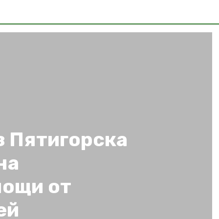
з Пятигорска
на
мощи от
ей