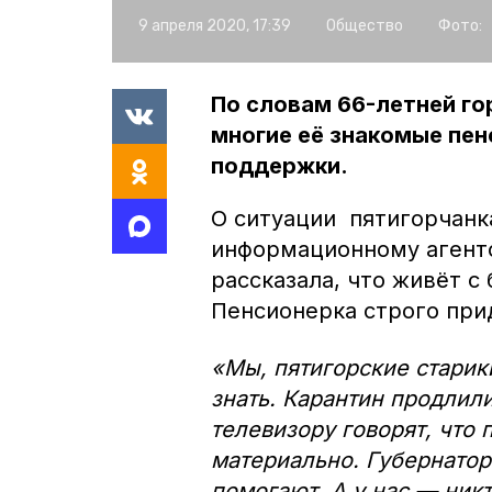
9 апреля 2020, 17:39
Общество
Фото:
По словам 66-летней го
многие её знакомые пен
поддержки.
О ситуации пятигорчан
информационному агентс
рассказала, что живёт с
Пенсионерка строго при
«Мы, пятигорские старики
знать. Карантин продлили
телевизору говорят, что
материально. Губернатор
помогают. А у нас — ник