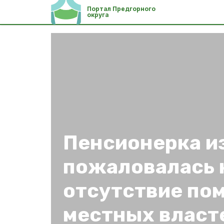
Портал Предгорного
округа
Пенсионерка и
пожаловалась 
отсутствие по
местных власт