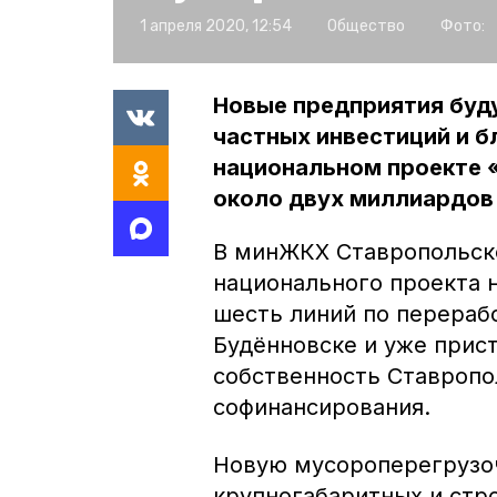
1 апреля 2020, 12:54
Общество
Фото:
Новые предприятия буду
частных инвестиций и б
национальном проекте 
около двух миллиардов
В минЖКХ Ставропольско
национального проекта 
шесть линий по перерабо
Будённовске и уже прист
собственность Ставропо
софинансирования.
Новую мусороперегрузо
крупногабаритных и стр