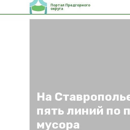
Портал Предгорного
округа
На Ставрополь
пять линий по 
мусора