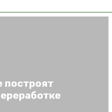
е построят
переработке