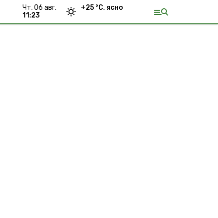
чт, 06 авг.
+
25
°С,
ясно
11:23