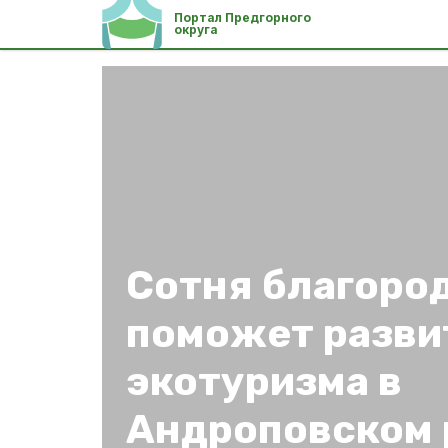
Портал Предгорного
округа
Сотня благоро
поможет разв
экотуризма в
Андроповском 