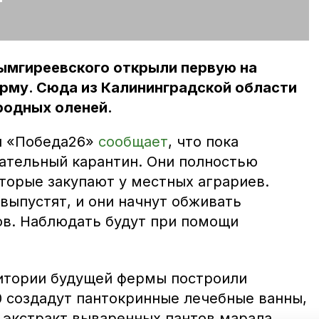
рымгиреевского открыли первую на
рму. Сюда из Калининградской области
родных оленей.
л «Победа26»
сообщает
, что пока
ательный карантин. Они полностью
торые закупают у местных аграриев.
выпустят, и они начнут обживать
ов. Наблюдать будут при помощи
итории будущей фермы построили
0 создадут пантокринные лечебные ванны,
 экстракт вываренных пантов марала.