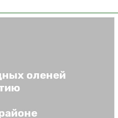
дных оленей
итию
районе