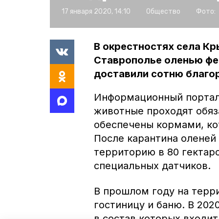
17 января 2020, 14:10
Общество
Фото:
В окрестностях села К
Ставрополье оленью фе
доставили сотню благо
Информационный порта
животные проходят обяз
обеспечены кормами, ко
После карантина оленей 
территорию в 80 гектар
специальных датчиков.
В прошлом году на терр
гостиницу и баню. В 202
в состав которых входит