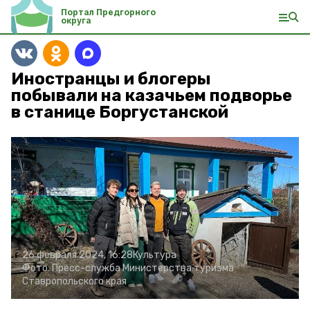
Портал Предгорного
округа
Иностранцы и блогеры
побывали на казачьем подворье
в станице Боргустанской
26 февраля 2024, 16:28
Культура
Фото:
Пресс-служба Министерства туризма
Ставропольского края