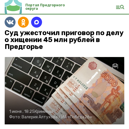
Портал Предгорного
округа
Суд ужесточил приговор по делу
о хищении 45 млн рублей в
Предгорье
1 июня , 18:25
Криминал
Фото:
Валерия Алтухова /
ИА «Победа26»