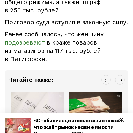
общего режима, а также штраф
в 250 тыс. рублей.
Приговор суда вступил в законную силу.
Ранее сообщалось, что женщину
подозревают
в краже товаров
из магазинов на 117 тыс. рублей
в Пятигорске.
Читайте также:
«Стабилизация после ажиотажа»:
Криминал
Криминал
Кр
что ждёт рынок недвижимости
30 мая , 09:53
27 мая , 10:30
21