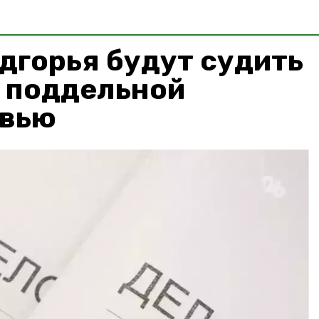
дгорья будут судить
ю поддельной
увью