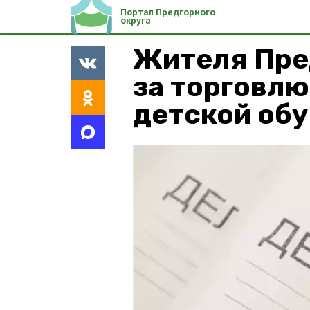
Портал Предгорного
округа
Жителя Пре
за торговл
детской об