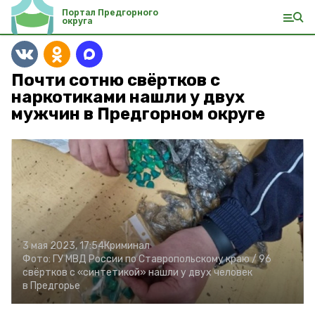
Портал Предгорного
округа
Почти сотню свёртков с
наркотиками нашли у двух
мужчин в Предгорном округе
3 мая 2023, 17:54
Криминал
Фото:
ГУ МВД России по Ставропольскому краю /
96
свёртков с «синтетикой» нашли у двух человек
в Предгорье