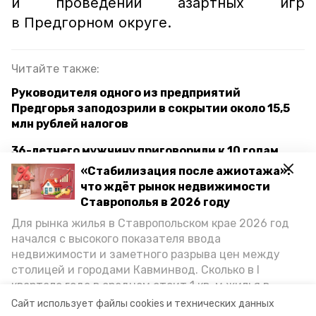
и проведении азартных игр
в Предгорном округе.
Читайте также:
Руководителя одного из предприятий
Предгорья заподозрили в сокрытии около 15,5
млн рублей налогов
36-летнего мужчину приговорили к 10 годам
тюрьмы в Предгорном округе
«Стабилизация после ажиотажа»:
что ждёт рынок недвижимости
В Предгорье сотрудники ДПС могут отправиться
Ставрополья в 2026 году
в тюрьму на 7,5 лет за взятки
Для рынка жилья в Ставропольском крае 2026 год
начался с высокого показателя ввода
недвижимости и заметного разрыва цен между
предгорный округ
криминал
наркотики
столицей и городами Кавминвод. Сколько в I
квартале года в среднем стоит 1 кв. м жилья в
госавтоинспекция
городах и округах региона, как изменился спрос на
Сайт использует файлы cookies и технических данных