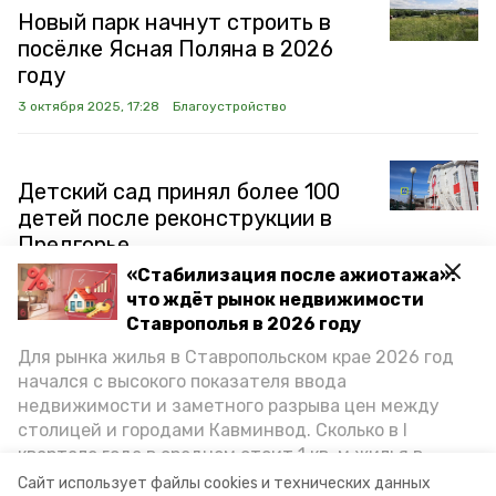
Новый парк начнут строить в
посёлке Ясная Поляна в 2026
году
3 октября 2025, 17:28
Благоустройство
Детский сад принял более 100
детей после реконструкции в
Предгорье
«Стабилизация после ажиотажа»:
2 октября 2025, 09:54
Благоустройство
что ждёт рынок недвижимости
Ставрополья в 2026 году
Для рынка жилья в Ставропольском крае 2026 год
Новый ФАП начали строить в
начался с высокого показателя ввода
посёлке Мирный
недвижимости и заметного разрыва цен между
26 сентября 2025, 10:17
Благоустройство
столицей и городами Кавминвод. Сколько в I
квартале года в среднем стоит 1 кв. м жилья в
городах и округах региона, как изменился спрос на
Сайт использует файлы cookies и технических данных