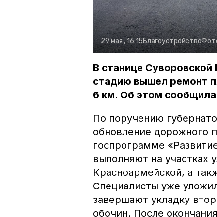
29 мая , 16:15
Благоустройство
Фот
В станице Суворовской 
стадию вышел ремонт п
6 км. Об этом сообщил
По поручению губернат
обновление дорожного п
госпрограмме «Развитие
выполняют на участках 
Красноармейской, а так
Специалисты уже уложил
завершают укладку втор
обочин. После окончани