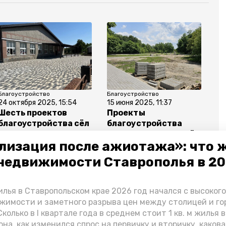
Благоустройство
Благоустройство
24 октября 2025, 15:54
15 июня 2025, 11:37
Шесть проектов
Проекты
благоустройства сёл
благоустройства
реализовали на
реализуют в четырёх
лизация после ажиотажа»: что 
Ставрополье в 2025
населённых пунктах
году
Предгорья
недвижимости Ставрополья в 2
лья в Ставропольском крае 2026 год начался с высоког
жимости и заметного разрыва цен между столицей и г
колько в I квартале года в среднем стоит 1 кв. м жилья в
тво
благоустройство по нацпроекту
она, как изменился спрос на первичку и вторичку, какова