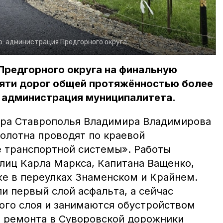
о:
администрация Предгорного округа
Предгорного округа на финальную
яти дорог общей протяжённостью более
а администрация муниципалитета.
ора Ставрополья Владимира Владимирова
олотна проводят по краевой
 транспортной системы». Работы
улиц Карла Маркса, Капитана Ващенко,
же в переулках Знаменском и Крайнем.
и первый слой асфальта, а сейчас
ого слоя и занимаются обустройством
я ремонта в Суворовской дорожники