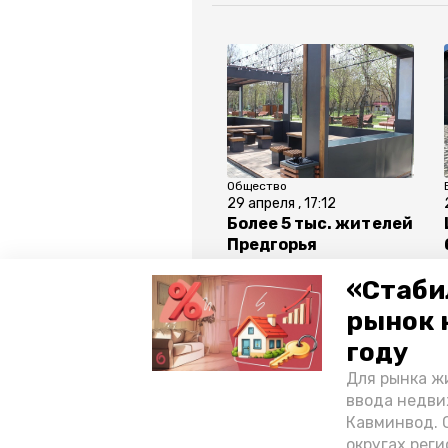
Общество
29 апреля , 17:12
Более 5 тыс. жителей
Предгорья
проголосовали за
«Стаби
объекты
благоустройства
рынок 
году
Все новости
Для рынка жи
ввода недви
Кавминвод. С
ставрополье
благоустройс
округах реги