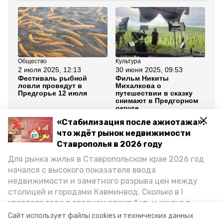
Общество
Культура
Об
2 июля 2025, 12:13
30 июня 2025, 09:53
25
Фестиваль рыбной
Фильм Никиты
Па
ловли проведут в
Михалкова о
по
Предгорье 12 июля
путешествии в сказку
бл
снимают в Предгорном
Пр
округе
«Стабилизация после ажиотажа»:
Все новости
что ждёт рынок недвижимости
Ставрополья в 2026 году
Для рынка жилья в Ставропольском крае 2026 год
ставропольский край
станица ессентукская
начался с высокого показателя ввода
недвижимости и заметного разрыва цен между
предгорный округ
столицей и городами Кавминвод. Сколько в I
квартале года в среднем стоит 1 кв. м жилья в
день любви, семьи и верности
городах и округах региона, как изменился спрос на
Сайт использует файлы cookies и технических данных