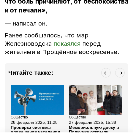
что боль причиняют, от беспокойства
и от печали»,
— написал он.
Ранее сообщалось, что мэр
Железноводска
покаялся
перед
жителями в Прощённое воскресенье.
Читайте также:
Общество
Общество
Ар
28 февраля 2025, 11:28
27 февраля 2025, 15:38
24
Проверка системы
Мемориальную доску в
Ор
оповещения населения
Подкумке открыли
вр