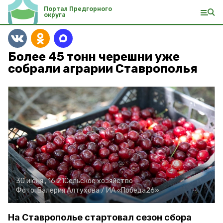
Портал Предгорного
округа
Более 45 тонн черешни уже
собрали аграрии Ставрополья
30 июня , 16:21
Сельское хозяйство
Фото:
Валерия Алтухова /
ИА «Победа26»
На Ставрополье стартовал сезон сбора