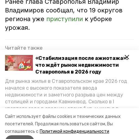
Ранее глава Ставрополья Владимир
Владимиров сообщал, что 19 округов
региона уже
приступили
к уборке
урожая.
Читайте также
«Стабилизация после ажиотажа»:
Аграрии Предгорья приступили к сбору ранних
что ждёт рынок недвижимости
сортов черешни
Ставрополья в 2026 году
Годовой план по заготовке сена перевыполнили
Для рынка жилья в Ставропольском крае 2026 год
аграрии в Предгорье
начался с высокого показателя ввода
недвижимости и заметного разрыва цен между
Глава Ставрополья: В крае строят крупное
столицей и городами Кавминвод. Сколько в I
фруктохранилище на 30 тыс. тонн
квартале года в среднем стоит 1 кв. м жилья в
городах и округах региона, как изменился спрос на
Сайт использует файлы cookies и технических данных
первичку и вторичку, какова себестоимость
посетителей.
Продолжая пользоваться сайтом, Вы
черешня
предгорный округ
стройки собственного жилья в этом году и какие
соглашаетесь с
Политикой конфиденциальности
прогнозы о стоимости квадратных метров дают