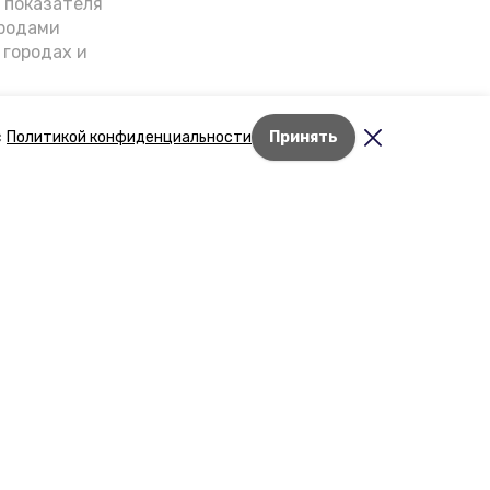
о показателя
ородами
 городах и
гнозы о
дент
с
Политикой конфиденциальности
Принять