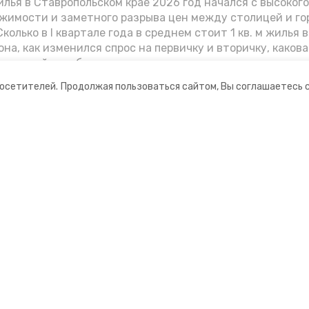
лья в Ставропольском крае 2026 год начался с высоког
жимости и заметного разрыва цен между столицей и г
колько в I квартале года в среднем стоит 1 кв. м жилья в
она, как изменился спрос на первичку и вторичку, какова
ь стройки собственного жилья в этом году и какие про
вадратных метров дают эксперты, выясняла корреспон
посетителей.
Продолжая пользоваться сайтом, Вы соглашаетесь 
.
ании
Мы в соцсетях
нты
ная информация
ормационный портал»
ионное агентство»