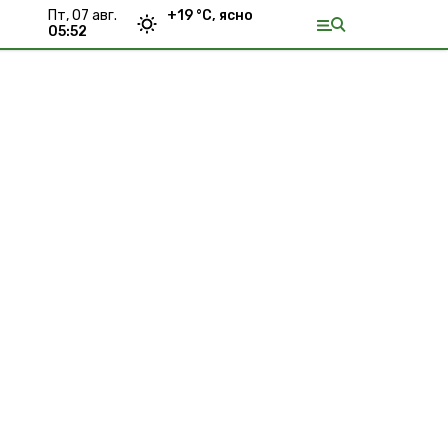
пт, 07 авг.
+
19
°С,
ясно
05:52