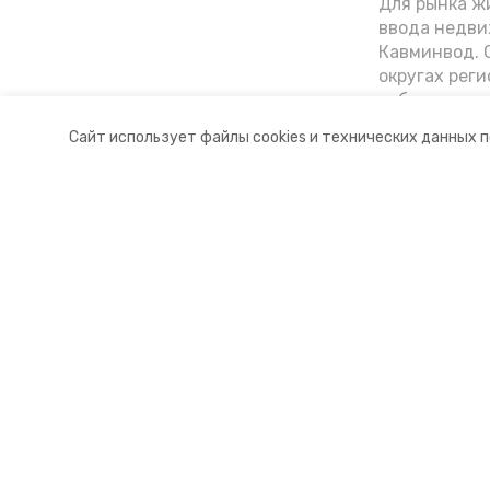
Для рынка жи
ввода недви
Кавминвод. С
округах реги
себестоимост
стоимости к
Сайт использует файлы cookies и технических данных 
«Победы26»
Разделы
О комп
Новости
Докуме
Статьи
Контакт
© 2015 — 2025 «Предгорный инф
16+
Учредитель ГАУ СК «Ставропольское краевое информац
Главный редактор Тимченко М.П.
+7 (86-52) 33-51-05