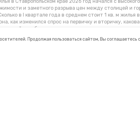
лья в Ставропольском крае 2026 год начался с высоког
жимости и заметного разрыва цен между столицей и г
колько в I квартале года в среднем стоит 1 кв. м жилья в
она, как изменился спрос на первичку и вторичку, какова
ь стройки собственного жилья в этом году и какие про
вадратных метров дают эксперты, выясняла корреспон
посетителей.
Продолжая пользоваться сайтом, Вы соглашаетесь 
.
ании
Мы в соцсетях
нты
ная информация
ормационный портал»
ионное агентство»