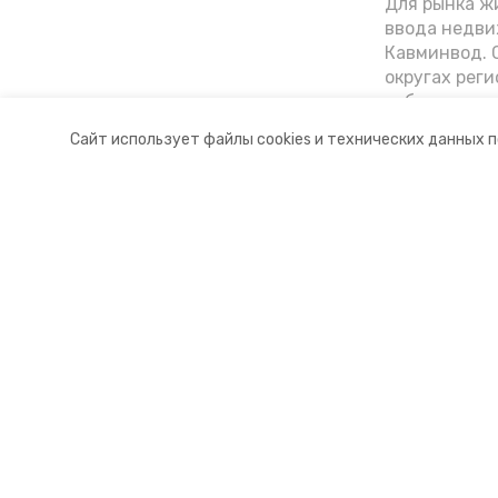
Для рынка жи
ввода недви
Кавминвод. С
округах реги
себестоимост
стоимости к
Сайт использует файлы cookies и технических данных 
«Победы26»
Разделы
О комп
Новости
Докуме
Статьи
Контакт
© 2015 — 2025 «Предгорный инф
16+
Учредитель ГАУ СК «Ставропольское краевое информац
Главный редактор Тимченко М.П.
+7 (86-52) 33-51-05