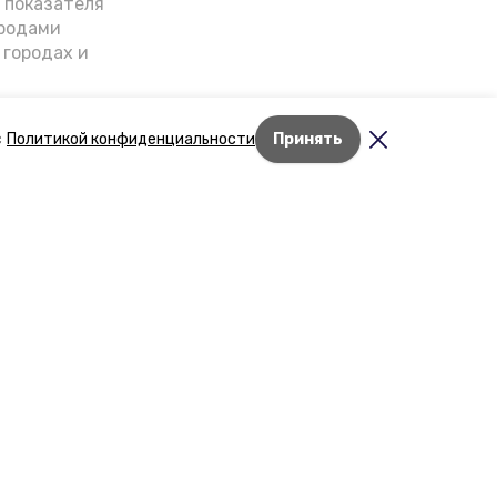
о показателя
ородами
 городах и
гнозы о
дент
с
Политикой конфиденциальности
Принять