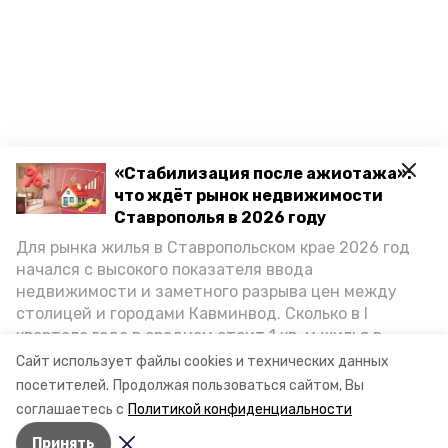
«Стабилизация после ажиотажа»:
что ждёт рынок недвижимости
Ставрополья в 2026 году
Для рынка жилья в Ставропольском крае 2026 год
начался с высокого показателя ввода
недвижимости и заметного разрыва цен между
столицей и городами Кавминвод. Сколько в I
квартале года в среднем стоит 1 кв. м жилья в
городах и округах региона, как изменился спрос на
Сайт использует файлы cookies и технических данных
первичку и вторичку, какова себестоимость
посетителей.
Продолжая пользоваться сайтом, Вы
стройки собственного жилья в этом году и какие
соглашаетесь с
Политикой конфиденциальности
прогнозы о стоимости квадратных метров дают
Принять
эксперты, выясняла корреспондент «Победы26».