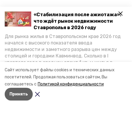
«Стабилизация после ажиотажа»:
что ждёт рынок недвижимости
Ставрополья в 2026 году
Для рынка жилья в Ставропольском крае 2026 год
начался с высокого показателя ввода
недвижимости и заметного разрыва цен между
столицей и городами Кавминвод. Сколько в I
квартале года в среднем стоит 1 кв. м жилья в
городах и округах региона, как изменился спрос на
Сайт использует файлы cookies и технических данных
первичку и вторичку, какова себестоимость
посетителей.
Продолжая пользоваться сайтом, Вы
стройки собственного жилья в этом году и какие
соглашаетесь с
Политикой конфиденциальности
прогнозы о стоимости квадратных метров дают
Принять
эксперты, выясняла корреспондент «Победы26».
Разделы
Новости