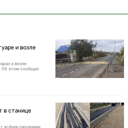
уаре и возле
арах и возле
. Об этом сообщил
 в станице
ят асфальтирование