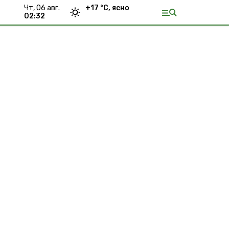
чт, 06 авг.
+
17
°С,
ясно
02:32