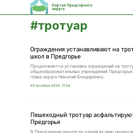
Портал Предгорного
округа
#
тротуар
Ограждения устанавливают на трот
школ в Предгорье
Продолжается установка ограждений на троту
общеобразовательных учреждений Предгорья
глава округа Николай Бондаренко.
24 октября 2024, 17:56
Пешеходный тротуар асфальтируют
Предгорья
В Предгорном округе по одной из улиц провод