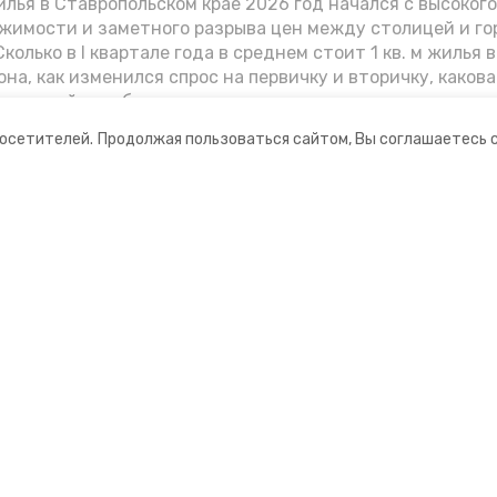
лья в Ставропольском крае 2026 год начался с высоког
жимости и заметного разрыва цен между столицей и г
колько в I квартале года в среднем стоит 1 кв. м жилья в
она, как изменился спрос на первичку и вторичку, какова
ь стройки собственного жилья в этом году и какие про
вадратных метров дают эксперты, выясняла корреспон
посетителей.
Продолжая пользоваться сайтом, Вы соглашаетесь 
.
ании
Мы в соцсетях
нты
ная информация
ормационный портал»
ионное агентство»