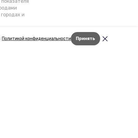
о показателя
ородами
 городах и
гнозы о
дент
с
Политикой конфиденциальности
Принять