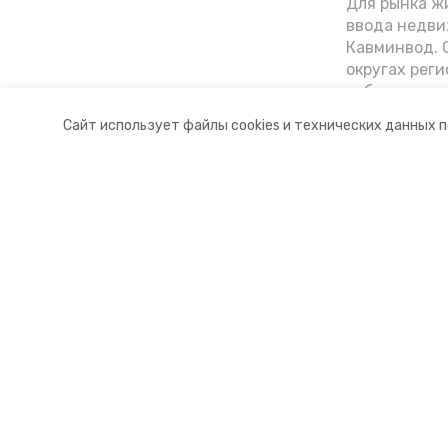
Для рынка жи
ввода недви
Кавминвод. С
округах реги
себестоимост
стоимости к
Сайт использует файлы cookies и технических данных 
«Победы26»
Разделы
О комп
Новости
Докуме
Статьи
Контакт
© 2015 — 2025 «Предгорный инф
16+
Учредитель ГАУ СК «Ставропольское краевое информац
Главный редактор Тимченко М.П.
+7 (86-52) 33-51-05