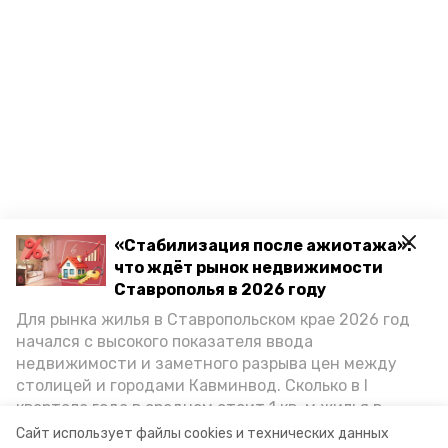
«Стабилизация после ажиотажа»:
что ждёт рынок недвижимости
Ставрополья в 2026 году
Для рынка жилья в Ставропольском крае 2026 год
начался с высокого показателя ввода
недвижимости и заметного разрыва цен между
столицей и городами Кавминвод. Сколько в I
квартале года в среднем стоит 1 кв. м жилья в
городах и округах региона, как изменился спрос на
Сайт использует файлы cookies и технических данных