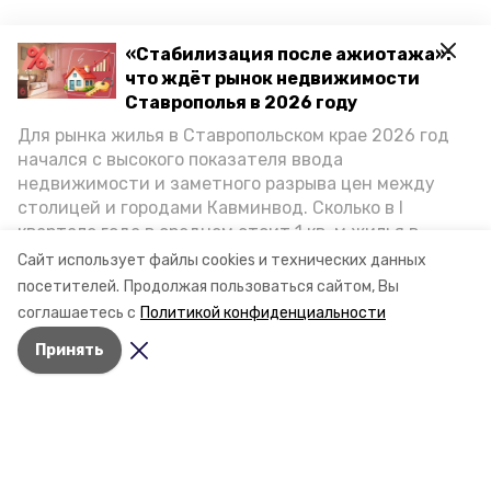
«Стабилизация после ажиотажа»:
что ждёт рынок недвижимости
Ставрополья в 2026 году
Для рынка жилья в Ставропольском крае 2026 год
начался с высокого показателя ввода
недвижимости и заметного разрыва цен между
столицей и городами Кавминвод. Сколько в I
квартале года в среднем стоит 1 кв. м жилья в
городах и округах региона, как изменился спрос на
Сайт использует файлы cookies и технических данных
первичку и вторичку, какова себестоимость
посетителей.
Продолжая пользоваться сайтом, Вы
стройки собственного жилья в этом году и какие
соглашаетесь с
Политикой конфиденциальности
прогнозы о стоимости квадратных метров дают
Принять
эксперты, выясняла корреспондент «Победы26».
Разделы
Новости