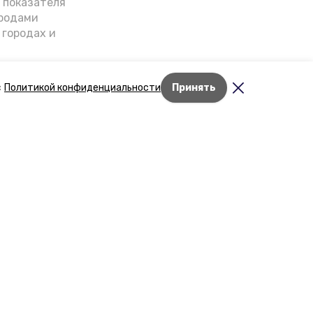
о показателя
ородами
 городах и
гнозы о
дент
с
Политикой конфиденциальности
Принять