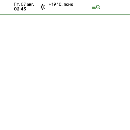
пт, 07 авг.
+
19
°С,
ясно
02:43