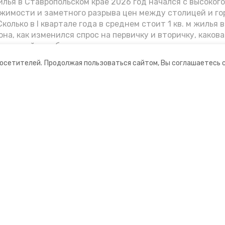
лья в Ставропольском крае 2026 год начался с высоког
жимости и заметного разрыва цен между столицей и г
колько в I квартале года в среднем стоит 1 кв. м жилья в
она, как изменился спрос на первичку и вторичку, какова
ь стройки собственного жилья в этом году и какие про
вадратных метров дают эксперты, выясняла корреспон
посетителей.
Продолжая пользоваться сайтом, Вы соглашаетесь 
.
ании
Мы в соцсетях
нты
ная информация
ормационный портал»
ионное агентство»