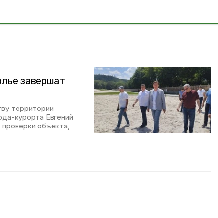
олье завершат
тву территории
ода-курорта Евгений
 проверки объекта,