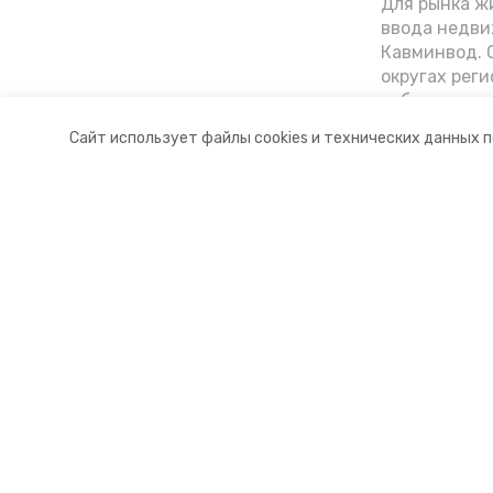
Для рынка жи
ввода недви
Кавминвод. С
округах реги
себестоимост
стоимости к
Сайт использует файлы cookies и технических данных 
«Победы26»
Разделы
О комп
Новости
Докуме
Статьи
Контакт
© 2015 — 2025 «Предгорный инф
16+
Учредитель ГАУ СК «Ставропольское краевое информац
Главный редактор Тимченко М.П.
+7 (86-52) 33-51-05