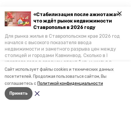
«Стабилизация после ажиотажа»:
что ждёт рынок недвижимости
Ставрополья в 2026 году
Для рынка жилья в Ставропольском крае 2026 год
начался с высокого показателя ввода
недвижимости и заметного разрыва цен между
столицей и городами Кавминвод. Сколько в I
квартале года в среднем стоит 1 кв. м жилья в
городах и округах региона, как изменился спрос на
Сайт использует файлы cookies и технических данных
первичку и вторичку, какова себестоимость
посетителей.
Продолжая пользоваться сайтом, Вы
стройки собственного жилья в этом году и какие
соглашаетесь с
Политикой конфиденциальности
прогнозы о стоимости квадратных метров дают
Принять
эксперты, выясняла корреспондент «Победы26».
Разделы
Новости