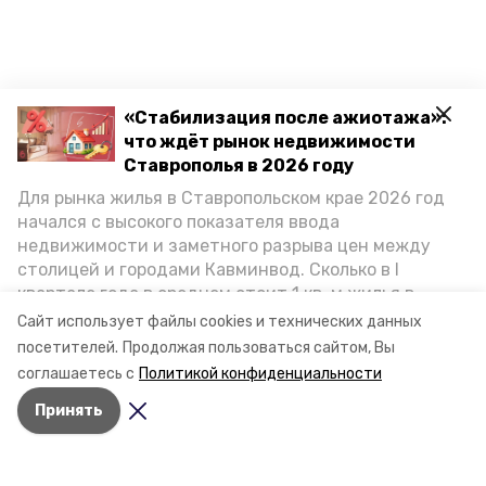
«Стабилизация после ажиотажа»:
что ждёт рынок недвижимости
Ставрополья в 2026 году
Для рынка жилья в Ставропольском крае 2026 год
начался с высокого показателя ввода
недвижимости и заметного разрыва цен между
столицей и городами Кавминвод. Сколько в I
квартале года в среднем стоит 1 кв. м жилья в
городах и округах региона, как изменился спрос на
Сайт использует файлы cookies и технических данных
первичку и вторичку, какова себестоимость
посетителей.
Продолжая пользоваться сайтом, Вы
стройки собственного жилья в этом году и какие
соглашаетесь с
Политикой конфиденциальности
прогнозы о стоимости квадратных метров дают
Принять
эксперты, выясняла корреспондент «Победы26».
Разделы
Новости