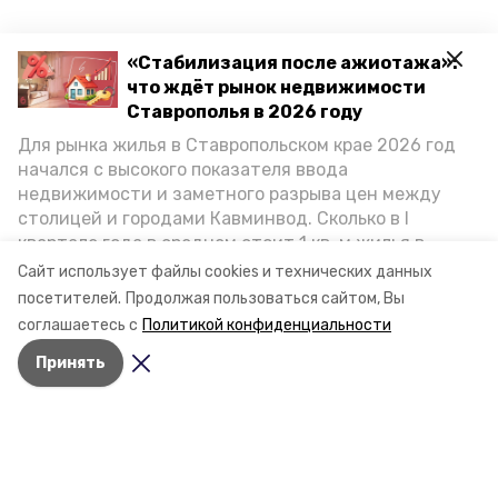
«Стабилизация после ажиотажа»:
что ждёт рынок недвижимости
Ставрополья в 2026 году
Для рынка жилья в Ставропольском крае 2026 год
начался с высокого показателя ввода
недвижимости и заметного разрыва цен между
столицей и городами Кавминвод. Сколько в I
квартале года в среднем стоит 1 кв. м жилья в
городах и округах региона, как изменился спрос на
Сайт использует файлы cookies и технических данных
первичку и вторичку, какова себестоимость
Разделы
посетителей.
Продолжая пользоваться сайтом, Вы
стройки собственного жилья в этом году и какие
соглашаетесь с
Политикой конфиденциальности
Новости
прогнозы о стоимости квадратных метров дают
Статьи
Принять
эксперты, выясняла корреспондент «Победы26».
О компании
Документы
Контактная информация