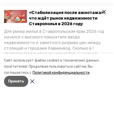
«Стабилизация после ажиотажа»:
что ждёт рынок недвижимости
Ставрополья в 2026 году
Для рынка жилья в Ставропольском крае 2026 год
начался с высокого показателя ввода
недвижимости и заметного разрыва цен между
столицей и городами Кавминвод. Сколько в I
квартале года в среднем стоит 1 кв. м жилья в
городах и округах региона, как изменился спрос на
Сайт использует файлы cookies и технических данных
первичку и вторичку, какова себестоимость
посетителей.
Продолжая пользоваться сайтом, Вы
стройки собственного жилья в этом году и какие
соглашаетесь с
Политикой конфиденциальности
прогнозы о стоимости квадратных метров дают
Принять
эксперты, выясняла корреспондент «Победы26».
Разделы
Новости