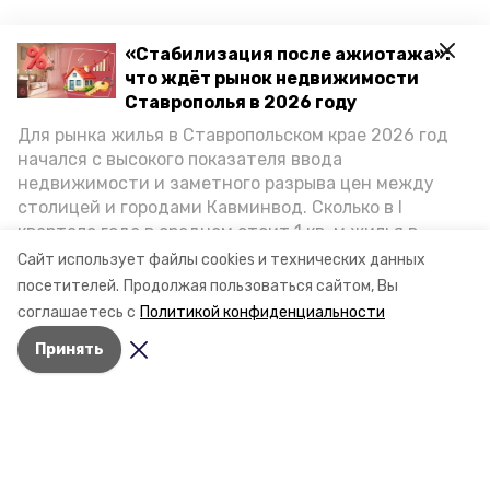
«Стабилизация после ажиотажа»:
что ждёт рынок недвижимости
Ставрополья в 2026 году
Для рынка жилья в Ставропольском крае 2026 год
начался с высокого показателя ввода
недвижимости и заметного разрыва цен между
столицей и городами Кавминвод. Сколько в I
квартале года в среднем стоит 1 кв. м жилья в
городах и округах региона, как изменился спрос на
Сайт использует файлы cookies и технических данных
первичку и вторичку, какова себестоимость
посетителей.
Продолжая пользоваться сайтом, Вы
стройки собственного жилья в этом году и какие
соглашаетесь с
Политикой конфиденциальности
прогнозы о стоимости квадратных метров дают
Принять
эксперты, выясняла корреспондент «Победы26».
Разделы
Новости