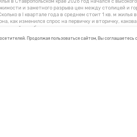
лья в Ставропольском крае 2026 год начался с высоког
жимости и заметного разрыва цен между столицей и г
колько в I квартале года в среднем стоит 1 кв. м жилья в
она, как изменился спрос на первичку и вторичку, какова
ь стройки собственного жилья в этом году и какие про
вадратных метров дают эксперты, выясняла корреспон
посетителей.
Продолжая пользоваться сайтом, Вы соглашаетесь 
.
ании
Мы в соцсетях
нты
ная информация
ормационный портал»
ионное агентство»