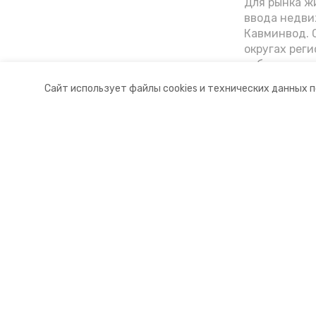
Для рынка жи
ввода недви
Кавминвод. С
округах реги
себестоимост
стоимости к
Сайт использует файлы cookies и технических данных 
«Победы26»
Разделы
О комп
Новости
Докуме
Статьи
Контакт
© 2015 — 2025 «Предгорный инф
16+
Учредитель ГАУ СК «Ставропольское краевое информац
Главный редактор Тимченко М.П.
+7 (86-52) 33-51-05