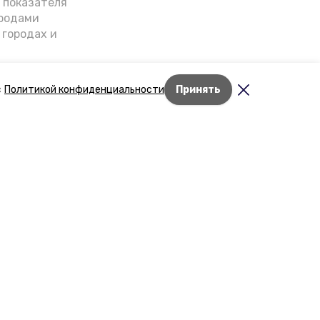
о показателя
ородами
 городах и
гнозы о
дент
с
Политикой конфиденциальности
Принять