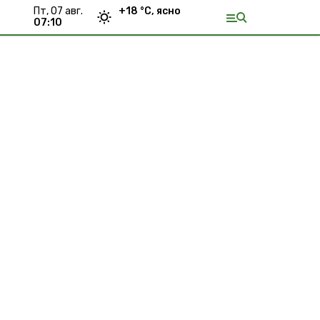
пт, 07 авг.
+
18
°С,
ясно
07:10