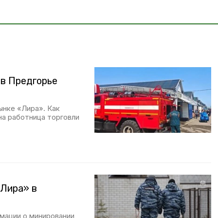
 в Предгорье
ынке «Лира». Как
на работница торговли
«Лира» в
мации о минировании