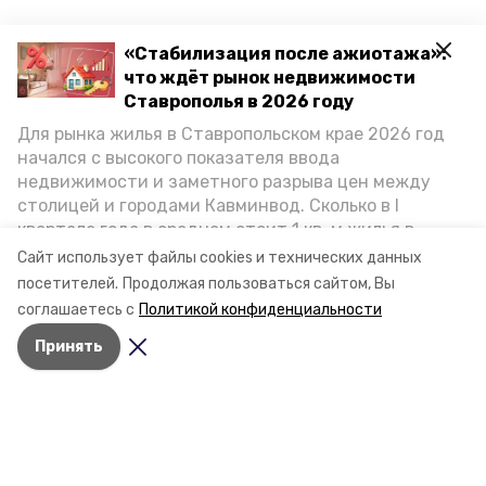
«Стабилизация после ажиотажа»:
что ждёт рынок недвижимости
Ставрополья в 2026 году
Для рынка жилья в Ставропольском крае 2026 год
начался с высокого показателя ввода
недвижимости и заметного разрыва цен между
столицей и городами Кавминвод. Сколько в I
квартале года в среднем стоит 1 кв. м жилья в
городах и округах региона, как изменился спрос на
Сайт использует файлы cookies и технических данных
первичку и вторичку, какова себестоимость
посетителей.
Продолжая пользоваться сайтом, Вы
стройки собственного жилья в этом году и какие
соглашаетесь с
Политикой конфиденциальности
прогнозы о стоимости квадратных метров дают
Принять
эксперты, выясняла корреспондент «Победы26».
Разделы
Новости