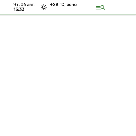
чт, 06 авг.
+
28
°С,
ясно
15:33