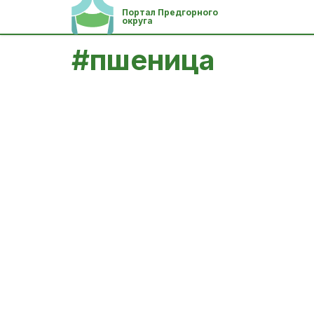
Портал Предгорного
округа
#
пшеница