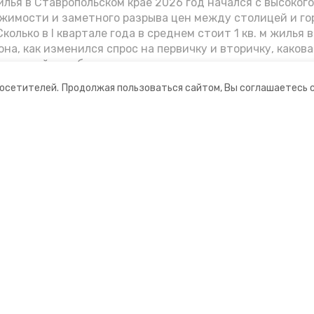
лья в Ставропольском крае 2026 год начался с высоког
жимости и заметного разрыва цен между столицей и г
колько в I квартале года в среднем стоит 1 кв. м жилья в
она, как изменился спрос на первичку и вторичку, какова
ь стройки собственного жилья в этом году и какие про
вадратных метров дают эксперты, выясняла корреспон
посетителей.
Продолжая пользоваться сайтом, Вы соглашаетесь 
.
ании
Мы в соцсетях
нты
ная информация
ормационный портал»
ионное агентство»