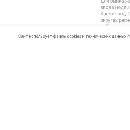
Для рынка жи
ввода недви
Кавминвод. С
округах реги
себестоимост
стоимости к
Сайт использует файлы cookies и технических данных 
«Победы26»
Разделы
О комп
Новости
Докуме
Статьи
Контакт
© 2015 — 2025 «Предгорный инф
16+
Учредитель ГАУ СК «Ставропольское краевое информац
Главный редактор Тимченко М.П.
+7 (86-52) 33-51-05