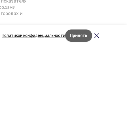
о показателя
ородами
 городах и
гнозы о
дент
с
Политикой конфиденциальности
Принять