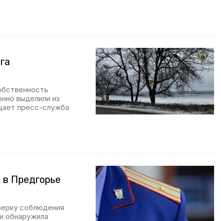
га
собственность
онно выделили из
щает пресс-служба
 в Предгорье
верку соблюдения
 и обнаружила