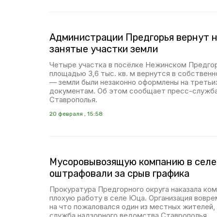
Администрации Предгорья вернут 
занятые участки земли
Четыре участка в посёлке Нежинском Предгор
площадью 3,6 тыс. кв. м вернутся в собствен
— земли были незаконно оформлены на третьи
документам. Об этом сообщает пресс-служб
Ставрополья.
20 февраля , 15:58
Мусоровывозящую компанию в сел
оштрафовали за срыв графика
Прокуратура Предгорного округа наказала ко
плохую работу в селе Юца. Организация вовре
на что пожаловался один из местных жителей,
служба надзорного ведомства Ставрополья.