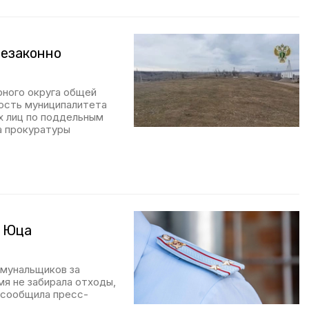
незаконно
ного округа общей
ность муниципалитета
х лиц по поддельным
а прокуратуры
е Юца
ммунальщиков за
мя не забирала отходы,
 сообщила пресс-