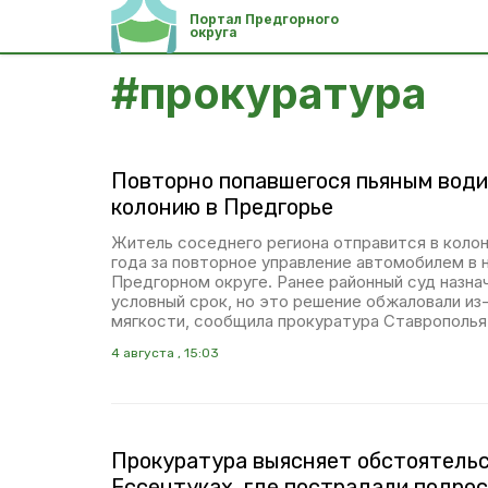
Портал Предгорного
округа
#
прокуратура
Повторно попавшегося пьяным води
колонию в Предгорье
Житель соседнего региона отправится в коло
года за повторное управление автомобилем в 
Предгорном округе. Ранее районный суд назн
условный срок, но это решение обжаловали из
мягкости, сообщила прокуратура Ставрополья
4 августа , 15:03
Прокуратура выясняет обстоятель
Ессентуках, где пострадали подро