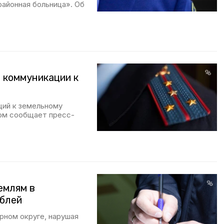
районная больница». Об
 коммуникации к
ций к земельному
том сообщает пресс-
емлям в
ублей
рном округе, нарушая