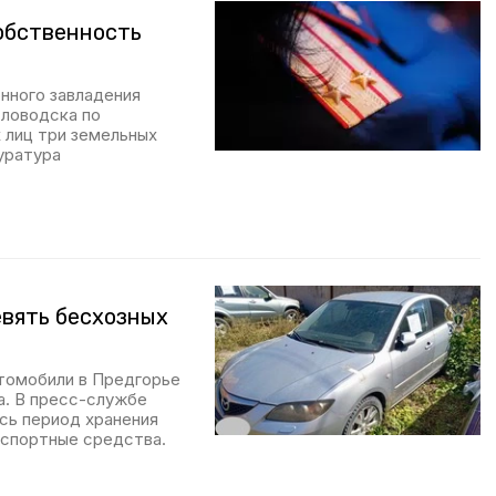
собственность
нного завладения
словодска по
 лиц три земельных
уратура
евять бесхозных
втомобили в Предгорье
а. В пресс-службе
сь период хранения
нспортные средства.