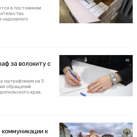
ется в постоянном
шательства
а надзорного
аф за волокиту с
а оштрафовали на 5
ния обращений
ропольского края.
 коммуникации к