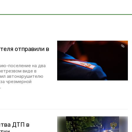
теля отправили в
нию-поселение на два
нетрезвом виде в
ачил автонарушителю
-за чрезмерной
.
ства ДТП в
стки