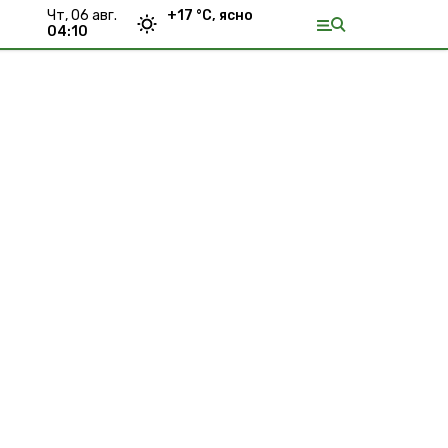
чт, 06 авг.
+
17
°С,
ясно
04:10