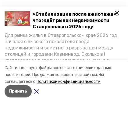
«Стабилизация после ажиотажа»:
что ждёт рынок недвижимости
Ставрополья в 2026 году
Для рынка жилья в Ставропольском крае 2026 год
начался с высокого показателя ввода
недвижимости и заметного разрыва цен между
столицей и городами Кавминвод. Сколько в I
квартале года в среднем стоит 1 кв. м жилья в
городах и округах региона, как изменился спрос на
Сайт использует файлы cookies и технических данных
первичку и вторичку, какова себестоимость
посетителей.
Продолжая пользоваться сайтом, Вы
стройки собственного жилья в этом году и какие
соглашаетесь с
Политикой конфиденциальности
прогнозы о стоимости квадратных метров дают
Принять
эксперты, выясняла корреспондент «Победы26».
Разделы
Новости