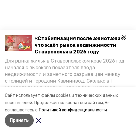
«Стабилизация после ажиотажа»:
что ждёт рынок недвижимости
Ставрополья в 2026 году
Для рынка жилья в Ставропольском крае 2026 год
начался с высокого показателя ввода
недвижимости и заметного разрыва цен между
столицей и городами Кавминвод. Сколько в I
квартале года в среднем стоит 1 кв. м жилья в
городах и округах региона, как изменился спрос на
Сайт использует файлы cookies и технических данных
первичку и вторичку, какова себестоимость
посетителей.
Продолжая пользоваться сайтом, Вы
стройки собственного жилья в этом году и какие
соглашаетесь с
Политикой конфиденциальности
прогнозы о стоимости квадратных метров дают
Принять
эксперты, выясняла корреспондент «Победы26».
Разделы